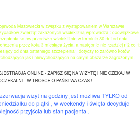
jewoda Mazowiecki w związku z występowaniem w Warszawie
zypadków zwierząt zakażonych wścieklizną wprowadza : obowiązkowe
czepienia kotów przeciwko wściekliźnie w terminie 30 dni od dnia
ończenia przez kota 3 miesiąca życia, a następnie nie rzadziej niż co 1
esięcy od dnia ostatniego szczepienia” dotyczy to zarówno kotów
chodzących jak i niewychodzących na całym obszarze zagrożonym.
EJESTRACJA ONLINE - ZAPISZ SIĘ NA WIZYTĘ I NIE CZEKAJ W
OCZEKALNI - W TROSCE O PAŃSTWA CZAS !
ezerwacja wizyt na godziny jest możliwa TYLKO od
oniedziałku do piątki , w weekendy i święta decyduje
olejność przyjścia lub stan pacjenta .