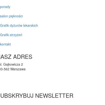
porady
salon piękności
Grafik dyżurów lekarskich
Grafik strzyżeń
kontakt
NASZ ADRES
ul. Gajkowicza 2
03-562 Warszawa
przychodnia@lupus-vet.pl
(22) 424-36-02
SUBSKRYBUJ NEWSLETTER