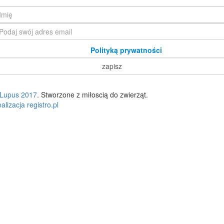
Zapoznałam/em się z
Polityką prywatności
Lupus 2017
. Stworzone z miłoscią do zwierząt.
alizacja registro.pl